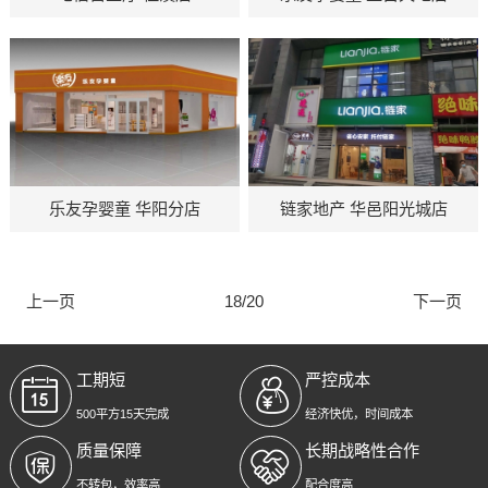
潭寺上古天地店
业厅桂溪店
地址：乐友孕婴童 华阳分
地址：链家地产 华邑阳光
乐友孕婴童 华阳分店
链家地产 华邑阳光城店
店
城店
上一页
18/20
下一页
工期短
严控成本
500平方15天完成
经济快优，时间成本
质量保障
长期战略性合作
不转包，效率高
配合度高