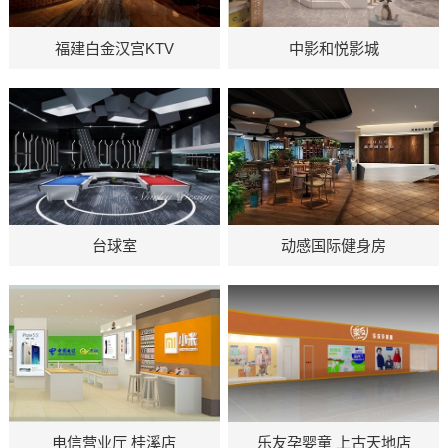
地址：福建白金汉宫KTV
地址：四川成都中影和悦
福建白金汉宫KTV
中影和悦影城
影城
地址：东莞市 动感国际健
地址：四川成都台球室
动感国际健身房
台球室
身房
地址：乐友孕婴童 成都龙
地址：成都武侯区电信营
乐友孕婴童 上古天地店
电信营业厅 桂溪店