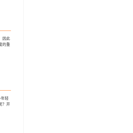
，因此
度的重
多年轻
呢？开